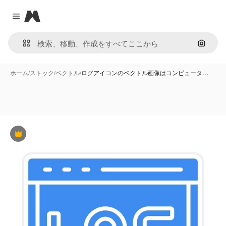
Magnific
Close menu
画像で
ホーム
/
ストック
/
ベクトル
/
ログアイコンのベクトル画像はコンピュータ…
Premium