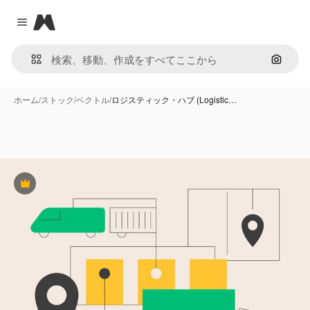
Magnific
Close menu
画像で
ホーム
/
ストック
/
ベクトル
/
ロジスティック・ハブ (Logistic…
Premium