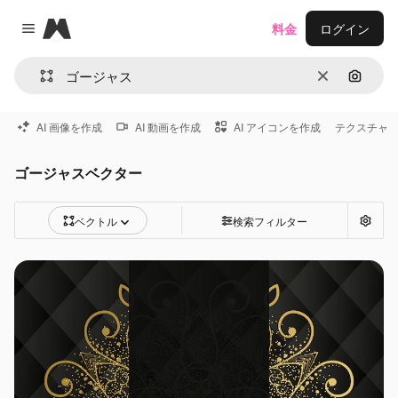
Magnific
料金
ログイン
Close menu
消去
画像で
AI 画像を作成
AI 動画を作成
AI アイコンを作成
テクスチャ
ゴージャスベクター
ベクトル
検索フィルター