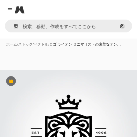
Magnific
Close menu
画像で
ホーム
/
ストック
/
ベクトル
/
ロゴ ライオン ミニマリストの豪華なテン…
Premium