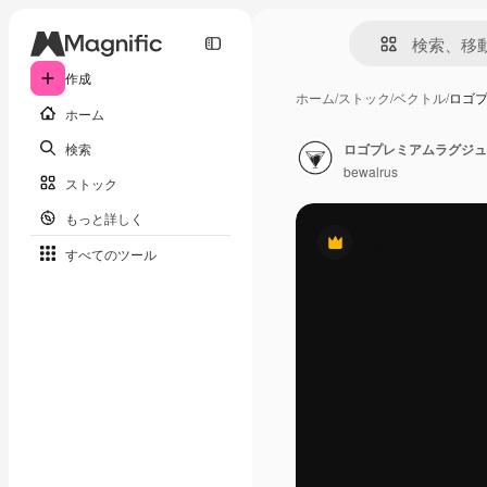
作成
ホーム
/
ストック
/
ベクトル
/
ロゴ
ホーム
検索
ロゴプレミアムラグジュ
bewalrus
ストック
もっと詳しく
Premium
すべてのツール