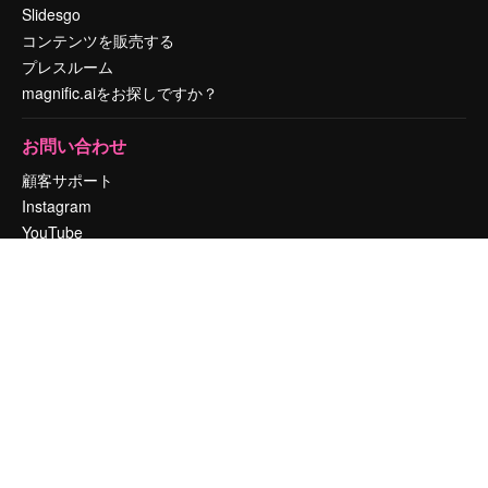
Slidesgo
コンテンツを販売する
プレスルーム
magnific.aiをお探しですか？
お問い合わせ
顧客サポート
Instagram
YouTube
LinkedIn
TikTok
Discord
X
Reddit
Copyright © 2010-
2026
Freepik Company S.L.U.
無断複写・転載を禁じま
す
.