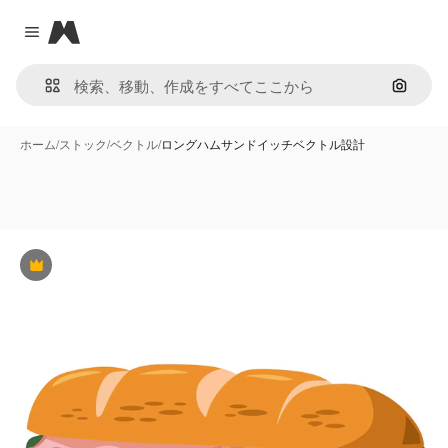
Magnific
Close menu
画像で
ホーム
/
ストック
/
ベクトル
/
ロングハムサンドイッチベクトル設計
Premium