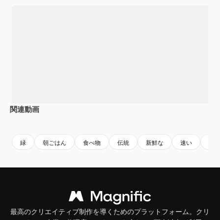
関連動画
Premium
Premium
Premium
Premium
緑
朝ごはん
食べ物
伝統
新鮮な
速い
イ
最高のクリエイティブ制作を導くためのプラットフォーム。クリ