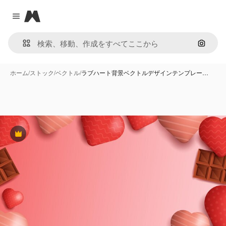
Magnific
Close menu
画像で
ホーム
/
ストック
/
ベクトル
/
ラブハート背景ベクトルデザインテンプレー…
Premium