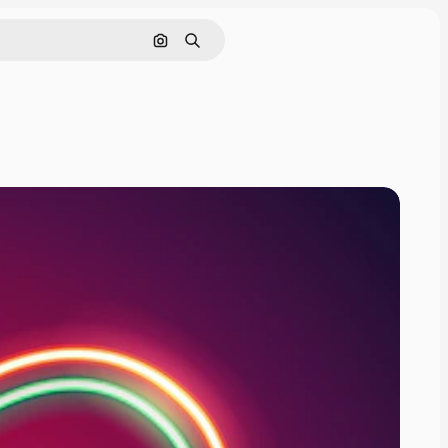
画像で検索
検索