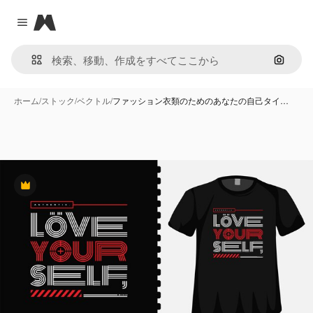
Magnific
Close menu
画像で
ホーム
/
ストック
/
ベクトル
/
ファッション衣類のためのあなたの自己タイ…
Premium