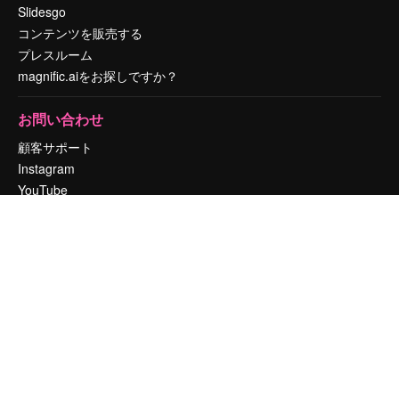
Slidesgo
コンテンツを販売する
プレスルーム
magnific.aiをお探しですか？
お問い合わせ
顧客サポート
Instagram
YouTube
LinkedIn
TikTok
Discord
X
Reddit
Copyright © 2010-
2026
Freepik Company S.L.U.
無断複写・転載を禁じま
す
.