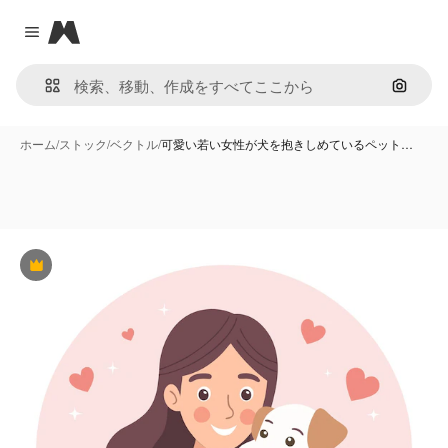
Magnific
Close menu
画像で
ホーム
/
ストック
/
ベクトル
/
可愛い若い女性が犬を抱きしめているペット…
Premium