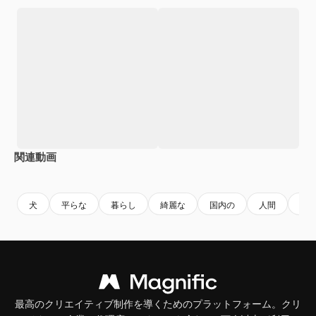
関連動画
Premium
Premium
Premium
Premium
AIによっ
犬
平らな
暮らし
綺麗な
国内の
人間
女
最高のクリエイティブ制作を導くためのプラットフォーム。クリ