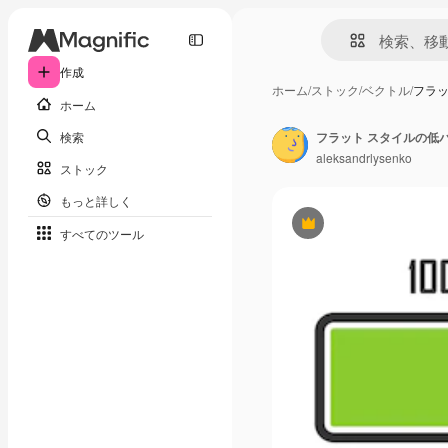
作成
ホーム
/
ストック
/
ベクトル
/
フラッ
ホーム
検索
aleksandrlysenko
ストック
もっと詳しく
Premium
すべてのツール