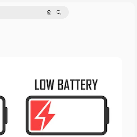
画像で検索
検索