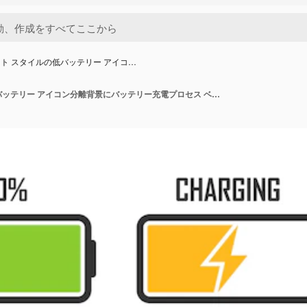
ト スタイルの低バッテリー アイコ…
フラット スタイルの低バッテリー アイコン分離背景にバッテリー充電プロセス ベクトル図アキュムレーター再充電サイン ビジネス コンセプト