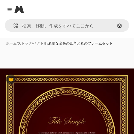
Magnific
Close menu
画像で
ホーム
/
ストック
/
ベクトル
/
豪華な金色の四角と丸のフレームセット
Premium