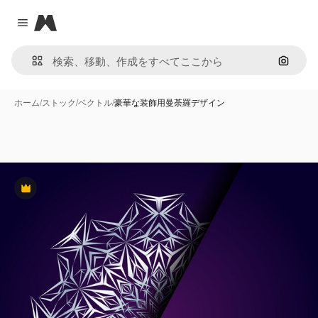
Magnific
Close menu
画像で
ホーム
/
ストック
/
ベクトル
/
豪華な装飾用曼荼羅デザイン
Premium