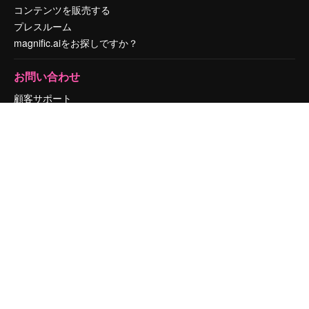
コンテンツを販売する
プレスルーム
magnific.aiをお探しですか？
お問い合わせ
顧客サポート
Instagram
YouTube
LinkedIn
TikTok
Discord
X
Reddit
Copyright © 2010-
2026
Freepik Company S.L.U.
無断複写・転載を禁じま
す
.