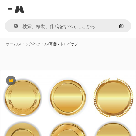
Magnific
Close menu
画像で
ホーム
/
ストック
/
ベクトル
/
高級レトロバッジ
Premium