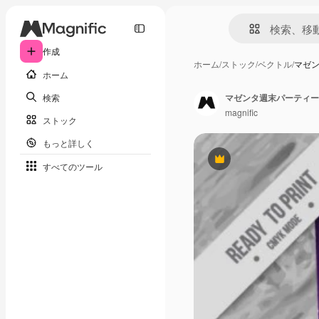
作成
ホーム
/
ストック
/
ベクトル
/
マゼ
ホーム
検索
マゼンタ週末パーティー
magnific
ストック
もっと詳しく
Premium
すべてのツール