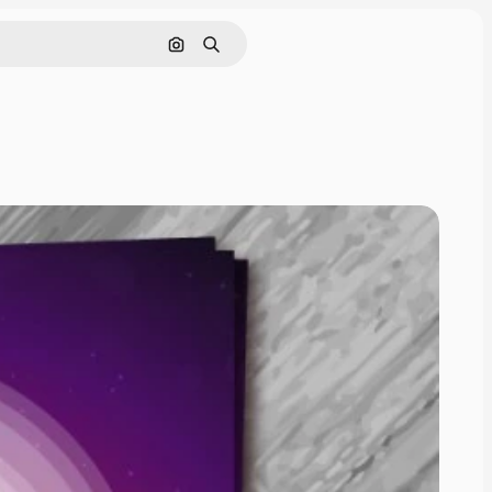
画像で検索
検索