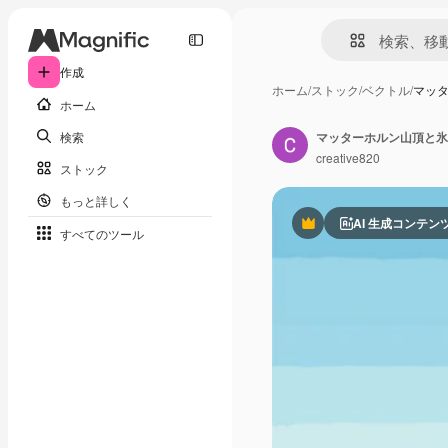
作成
ホーム
/
ストック
/
ベクトル
/
マッ
ホーム
検索
マッターホルン山頂と氷
creative820
ストック
もっと詳しく
AI 生成コンテン
Premium
すべてのツール