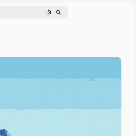
画像で検索
検索