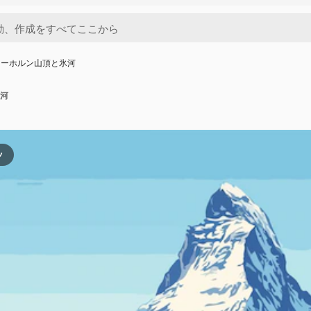
ターホルン山頂と氷河
河
ツ