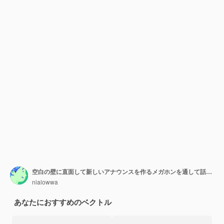
空白の壁に直面して新しいアナウンスを作るメガホンを通して話している男。大きな広場への遅い広告を生み出す拡声器で話すキャラクターの描画。
nialowwa
あなたにおすすめのベクトル