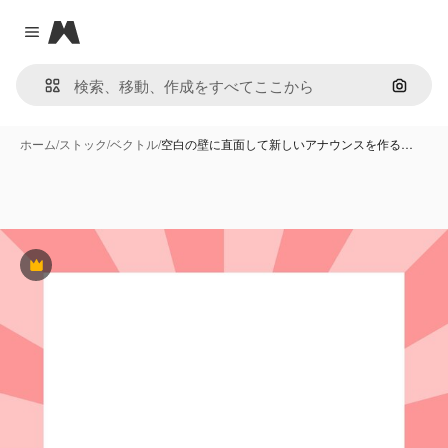
Magnific
Close menu
画像で
ホーム
/
ストック
/
ベクトル
/
空白の壁に直面して新しいアナウンスを作る…
Premium