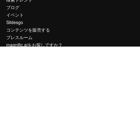
ブログ
イベント
Slidesgo
コンテンツを販売する
プレスルーム
magnific.aiをお探しですか？
お問い合わせ
顧客サポート
Instagram
YouTube
LinkedIn
TikTok
Discord
X
Reddit