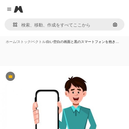
Magnific
Close menu
画像で
ホーム
/
ストック
/
ベクトル
/
白い空白の画面と黒のスマートフォンを抱き…
Premium