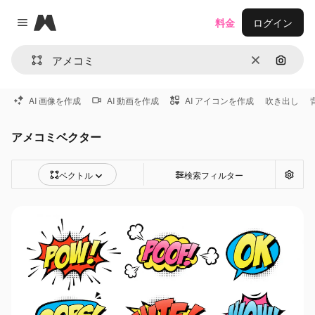
Magnific
料金
ログイン
Close menu
消去
画像で
AI 画像を作成
AI 動画を作成
AI アイコンを作成
吹き出し
アメコミベクター
ベクトル
検索フィルター