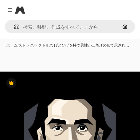
Magnific
Close menu
画像で
ホーム
/
ストック
/
ベクトル
/
ひげとひげを持つ男性が三角形の形で示され…
Premium