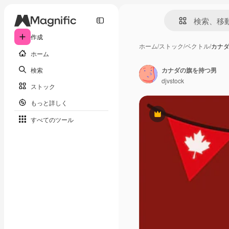
作成
ホーム
/
ストック
/
ベクトル
/
カナ
ホーム
検索
カナダの旗を持つ男
djvstock
ストック
もっと詳しく
Premium
すべてのツール