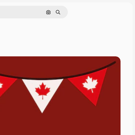
画像で検索
検索