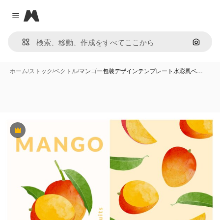
Magnific
Close menu
画像で
ホーム
/
ストック
/
ベクトル
/
マンゴー包装デザインテンプレート水彩風ベ…
Premium