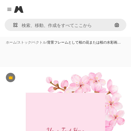
Magnific
Close menu
画像で
ホーム
/
ストック
/
ベクトル
/
背景フレームとして桜の花または桜の水彩画…
Premium