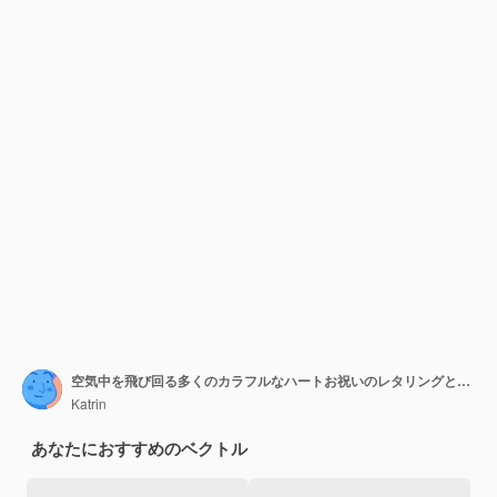
空気中を飛び回る多くのカラフルなハートお祝いのレタリングとバレンタインデーのグリーティングカード休日の贈り物のロマンチックなディナーパーティーの結婚式のデートのためのベクトルイラスト
Katrin
あなたにおすすめのベクトル