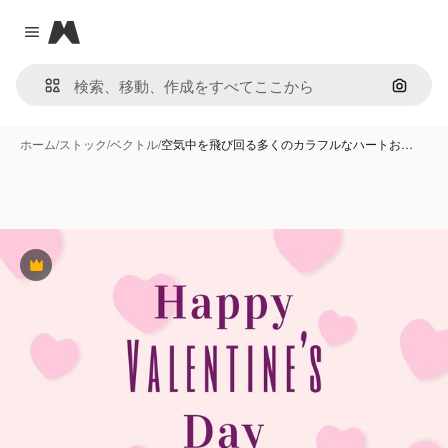
Magnific
Close menu
画像で
ホーム
/
ストック
/
ベクトル
/
空気中を飛び回る多くのカラフルなハートお…
Premium