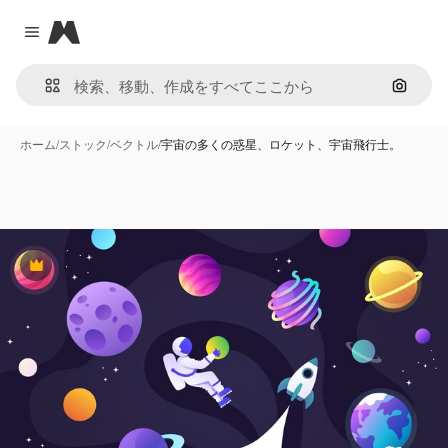
Magnific
Close menu
画像で
ホーム
/
ストック
/
ベクトル
/
宇宙の多くの惑星、ロケット、宇宙飛行士。
Premium