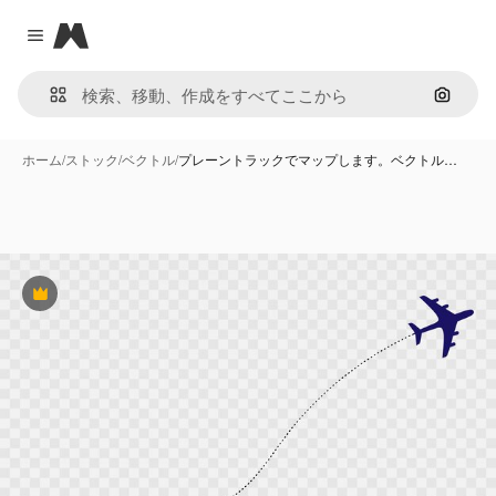
Magnific
Close menu
画像で
ホーム
/
ストック
/
ベクトル
/
プレーントラックでマップします。ベクトル…
Premium