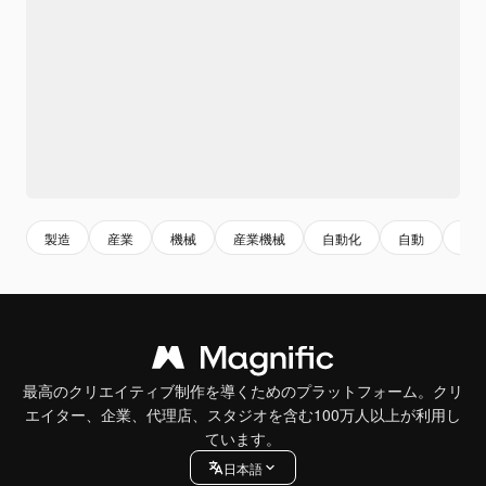
製造
産業
機械
産業機械
自動化
自動
製
最高のクリエイティブ制作を導くためのプラットフォーム。クリ
エイター、企業、代理店、スタジオを含む100万人以上が利用し
ています。
日本語