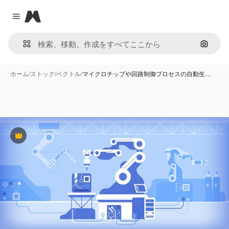
Magnific
Close menu
画像で
ホーム
/
ストック
/
ベクトル
/
マイクロチップや回路制御プロセスの自動生…
Premium