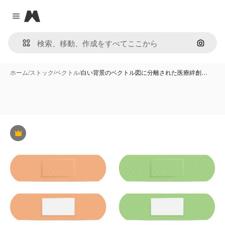
Magnific
Close menu
画像で
ホーム
/
ストック
/
ベクトル
/
白い背景のベクトル図に分離された医療絆創…
Premium