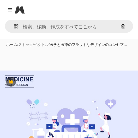
Magnific
Close menu
画像で
ホーム
/
ストック
/
ベクトル
/
医学と医療のフラットなデザインのコンセプ…
Premium