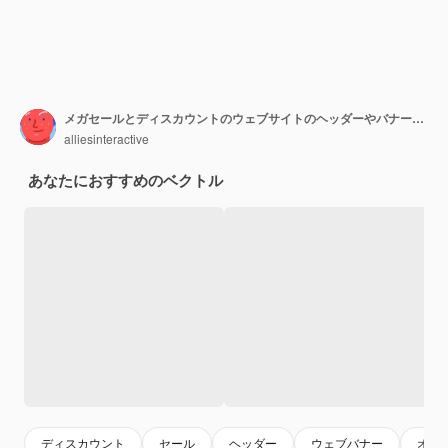
メガセールとディスカウントのウェブサイトのヘッダーやバナーは、画像を追加するスペースが設定されています。
alliesinteractive
あなたにおすすめのベクトル
ディスカウント
セール
ヘッダー
ウェブバナー
オン