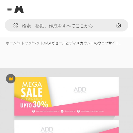
Magnific
Close menu
画像で
ホーム
/
ストック
/
ベクトル
/
メガセールとディスカウントのウェブサイト…
Premium