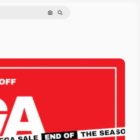
画像で検索
検索