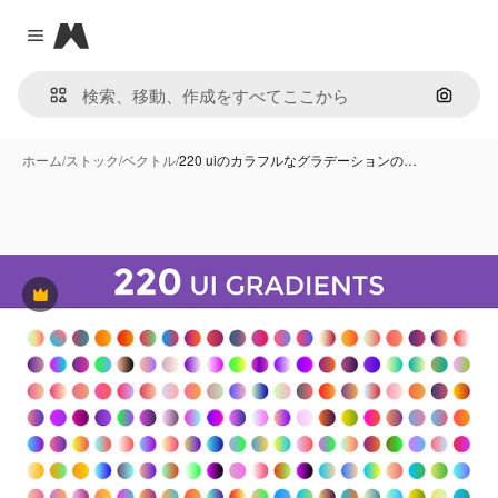
Magnific
Close menu
画像で
ホーム
/
ストック
/
ベクトル
/
220 uiのカラフルなグラデーションの…
Premium