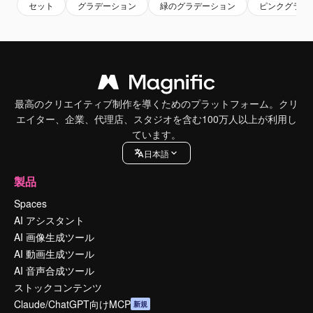
セット
グラデーション
緑のグラデーション
ピンクグラデ
最高のクリエイティブ制作を導くためのプラットフォーム。クリ
エイター、企業、代理店、スタジオを含む100万人以上が利用し
ています。
日本語
製品
Spaces
AI アシスタント
AI 画像生成ツール
AI 動画生成ツール
AI 音声合成ツール
ストックコンテンツ
Claude/ChatGPT向けMCP
新規