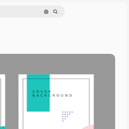
画像で検索
検索