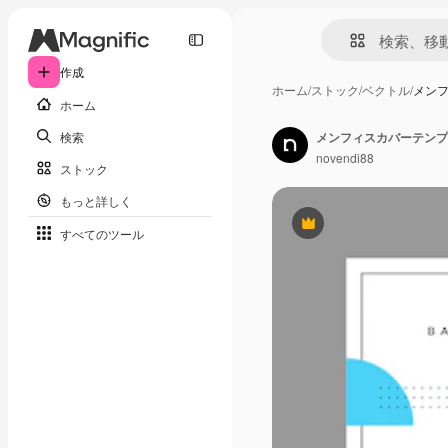
作成
ホーム
/
ストック
/
ベクトル
/
メン
ホーム
検索
メンフィスカバーテンプ
novendi88
ストック
もっと詳しく
Premium
すべてのツール