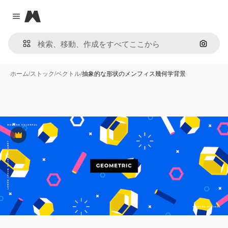
Magnific
Close menu
画像で
ホーム
/
ストック
/
ベクトル
/
抽象的な形状のメンフィス幾何学背景
Premium