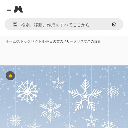
Magnific
Close menu
画像で
ホーム
/
ストック
/
ベクトル
/
休日の雪のメリークリスマスの背景
Premium