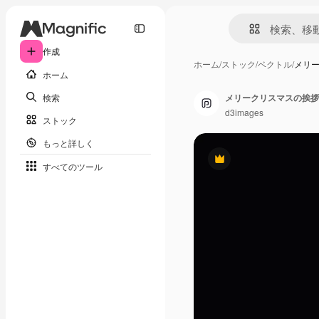
作成
ホーム
/
ストック
/
ベクトル
/
メリ
ホーム
検索
メリークリスマスの挨拶
d3images
ストック
もっと詳しく
Premium
すべてのツール