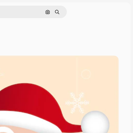
画像で検索
検索