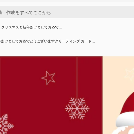
 クリスマスと新年あけましておめで…
メリー クリスマスと新年あけましておめでとうございますグリーティング カード大きな看板と面白いサンタ クロース クリスマス イル