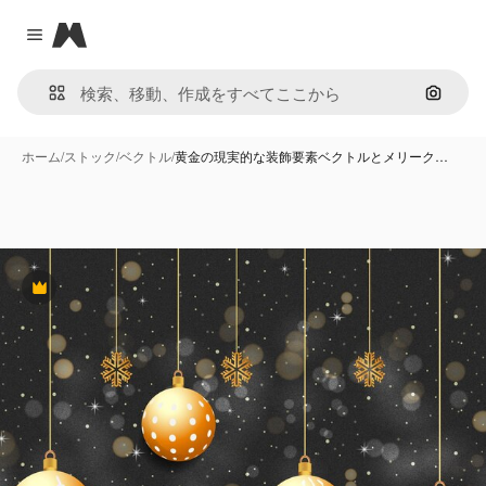
Magnific
Close menu
画像で
ホーム
/
ストック
/
ベクトル
/
黄金の現実的な装飾要素ベクトルとメリーク…
Premium