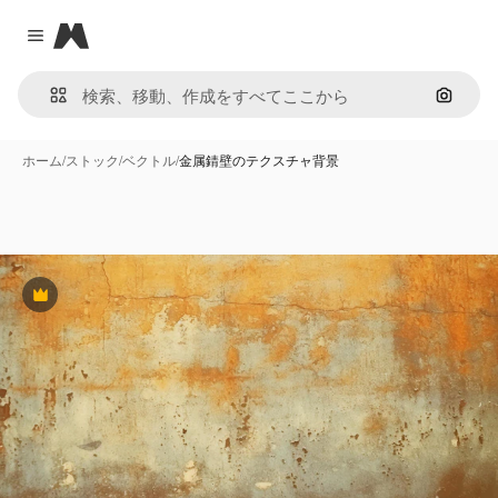
Magnific
Close menu
画像で
ホーム
/
ストック
/
ベクトル
/
金属錆壁のテクスチャ背景
Premium