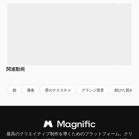
関連動画
Premium
Premium
Premium
Premium
錆
腐食
壁のテクスチャ
グランジ背景
錆びた質感
最高のクリエイティブ制作を導くためのプラットフォーム。クリ