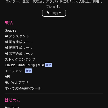
エイター、企業、代理店、スタジオを含む100万人以上が利用し
ています。
日本語
製品
Spaces
AI アシスタント
AI 画像生成ツール
AI 動画生成ツール
AI 音声合成ツール
ストックコンテンツ
Claude/ChatGPT向けMCP
新規
エージェント
新規
API
モバイルアプリ
すべてのMagnificツール
はじめに
Academy