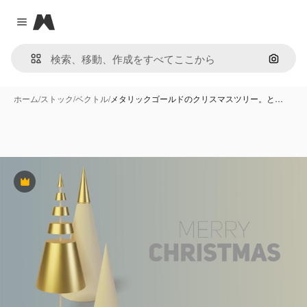
Magnific
Close menu
画像で
ホーム
/
ストック
/
ベクトル
/
メタリックゴールドのクリスマスツリー。と…
Premium