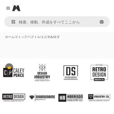
Magnific
Close menu
画像で
ホーム
/
ストック
/
ベクトル
/
ミニマルロゴ
Premium