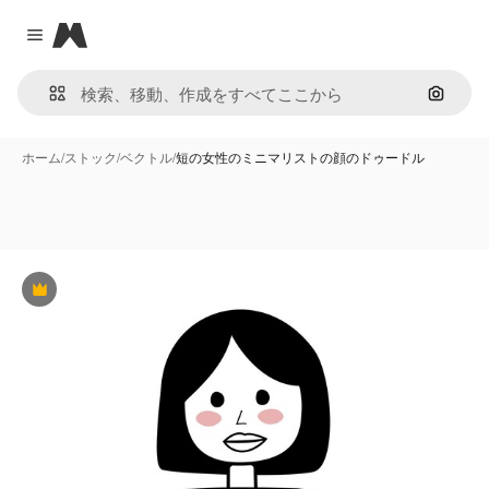
Magnific
Close menu
画像で
ホーム
/
ストック
/
ベクトル
/
短の女性のミニマリストの顔のドゥードル
Premium