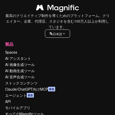
最高のクリエイティブ制作を導くためのプラットフォーム。クリ
エイター、企業、代理店、スタジオを含む100万人以上が利用し
ています。
日本語
製品
Spaces
AI アシスタント
AI 画像生成ツール
AI 動画生成ツール
AI 音声合成ツール
ストックコンテンツ
Claude/ChatGPT向けMCP
新規
エージェント
新規
API
モバイルアプリ
すべてのMagnificツール