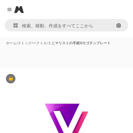
Magnific
Close menu
画像で
ホーム
/
ストック
/
ベクトル
/
ミニマリストの手紙Vロゴテンプレート
Premium