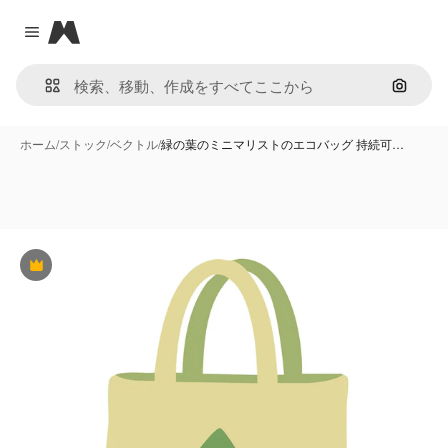
Magnific
Close menu
画像で
ホーム
/
ストック
/
ベクトル
/
緑の葉のミニマリストのエコバッグ 持続可…
Premium