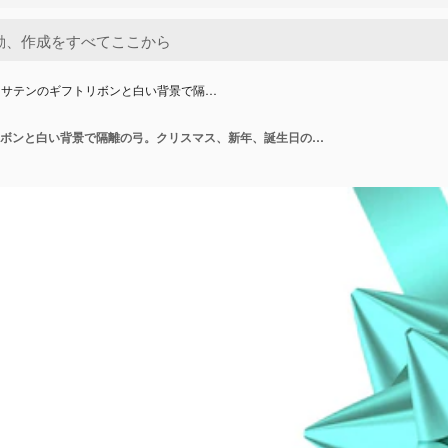
トサテンのギフトリボンと白い背景で隔…
ミントサテンのギフトリボンと白い背景で隔離の弓。クリスマス、新年、誕生日の飾り。バナー、グリーティングカード、ポスターの現実的な装飾要素をベクトルします。