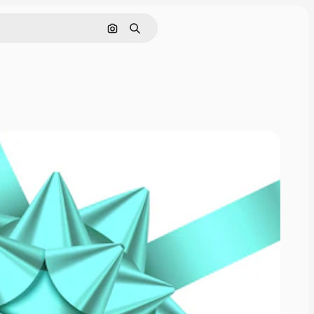
画像で検索
検索