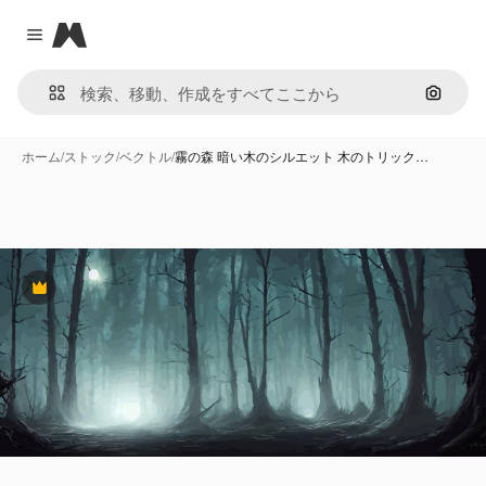
Magnific
Close menu
画像で
ホーム
/
ストック
/
ベクトル
/
霧の森 暗い木のシルエット 木のトリック…
Premium