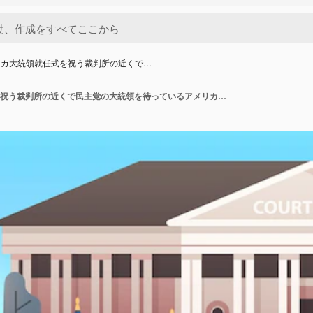
リカ大統領就任式を祝う裁判所の近くで…
アメリカ大統領就任式を祝う裁判所の近くで民主党の大統領を待っているアメリカの国旗と混血の水平ベクトル図