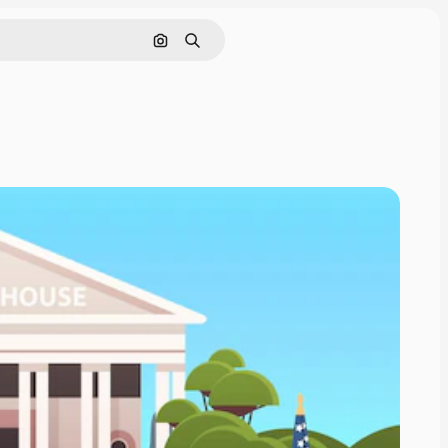
画像で検索
検索