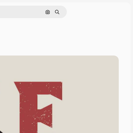
画像で検索
検索