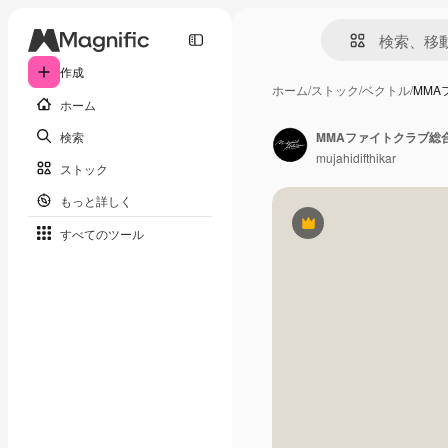
作成
ホーム
/
ストック
/
ベクトル
/
MMA
ホーム
検索
MMAファイトクラブ総
mujahidifthikar
ストック
もっと詳しく
Premium
すべてのツール