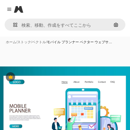
Magnific
Close menu
画像で
ホーム
/
ストック
/
ベクトル
/
モバイル プランナー ベクター ウェブサ…
Premium