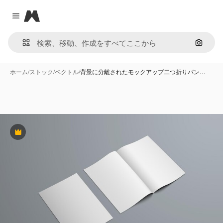
Magnific
Close menu
画像で
ホーム
/
ストック
/
ベクトル
/
背景に分離されたモックアップ二つ折りパン…
Premium